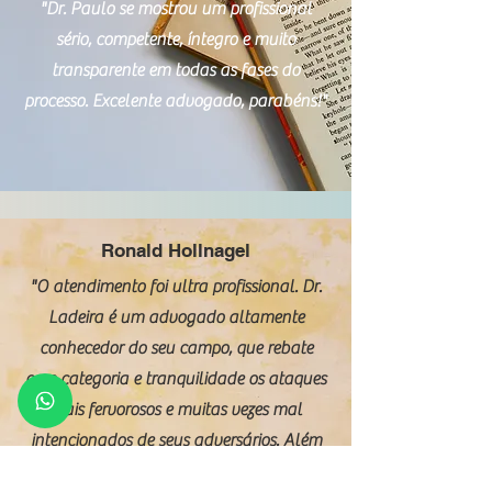
"Dr. Paulo se mostrou um profissional
sério, competente, íntegro e muito
transparente em todas as fases do
processo. Excelente advogado, parabéns!"
Ronald Hollnagel
"O atendimento foi ultra profissional. Dr.
Ladeira é um advogado altamente
conhecedor do seu campo, que rebate
com categoria e tranquilidade os ataques
mais fervorosos e muitas vezes mal
intencionados de seus adversários. Além
disso o seu atendimento é também