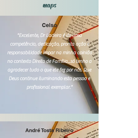
maps
Celso
"Excelente, Dr Ladeira é de uma
competência, dedicação, pronta ação e
responsabilidade ímpar na minha opinião
no contexto Direito de Família...só tenho a
agradecer tudo o que ele fez por nós. Que
Deus continue iluminando esta pessoa e
profissional exemplar."
André Tosta Ribeiro