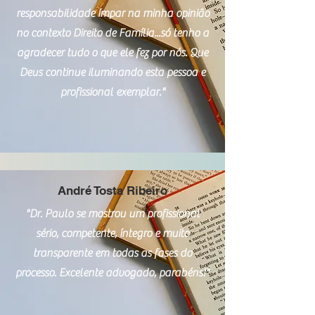
responsabilidade ímpar na minha opinião
no contexto Direito de Família...só tenho a
agradecer tudo o que ele fez por nós. Que
Deus continue iluminando esta pessoa e
profissional exemplar."
André Tosta Ribeiro
"Dr. Paulo se mostrou um profissional
sério, competente, íntegro e muito
transparente em todas as fases do
processo. Excelente advogado, parabéns!"