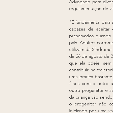
Advogado para divór
regulamentação de vis
"É fundamental para a prole existir um elo de cooperação entre seus pais, porque assim são capazes de aceitar e compreender o rompimento da relação conjugal. Os filhos são preservados quando não estão sendo usados como instrumento de máxima vingança dos pais. Adultos corrompem covardemente a inocência das crianças e adolescentes quando se utilizam da Síndrome de Alienação Parental (SAP), regulada no Brasil por meio da Lei 12.318, de 26 de agosto de 2010. Segundo Jorge Trindade, trata-se de programar uma criança para que ela odeie, sem justificativa, um de seus genitores, cuidando a própria criança de contribuir na trajetória de desmoralização do genitor visitante. Lastimavelmente, tem sido uma prática bastante habitual de um pai ou uma mãe tentar obstruir a relação afetiva dos filhos com o outro ascendente, buscando uma cruel lealdade do filho e sua rejeição ao outro progenitor e seus familiares. O genitor e seus familiares próximos, como avós e tios da criança vão sendo maliciosamente excluídos e tudo que rodeia o vínculo dos filhos com o progenitor não convivente se converterá em uma potencial ameaça para a criança, iniciando por uma variedade de eventos que ficam fora do controle do menor e que vão criando na criança um sentimento nato de defesa contra a fictícia ameaça que representa seu pai ou sua mãe. A síndrome de alienação parental tem um alcance extremamente destrutivo, pois consegue que os filhos inventem fatos, respaldem mentiras e esqueçam momentos de felicidade, e ainda consegue que terceiros se envolvam nos atos de detratação do progenitor rechaçado, enquanto o genitor alienante se assegura de assumir um autêntico papel de vítima. Ela foi percebida pelo psiquiatra americano Richard A. Gardner em processos de guarda, quando o cônjuge na posse do filho desencadeia uma alienação obsessiva e está empenhado em desaprovar a aproximação do genitor visitante, reconhecendo esse autor a existência de três diferentes níveis de alienadores, que ficam divididos entre as categorias leves, médias e severas. No nível médio, a criança tem ainda uma razoável relação saudável com seu progenitor não guardião, porém, em determinadas ocasiões a criança participa de uma campanha contra o outro, manifestando sua preferência pelo alienador e essa preferência vai aumentando gradativamente, convencendo-se a criança de que 