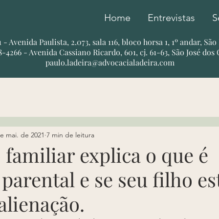
Home
Entrevistas
S
51 - Avenida Paulista, 2.073, sala 116, bloco horsa 1, 1º andar, Sã
78-4266 - Avenida Cassiano Ricardo, 601, cj. 61-63, São José dos
paulo.ladeira@advocacialadeira.com
e mai. de 2021
7 min de leitura
familiar explica o que é
parental e se seu filho es
alienação.