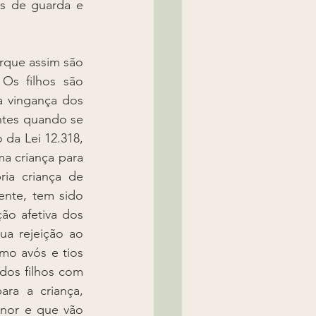
s de guarda e 
curso de qualquer ação tramitando entre os pais. A perícia será realizada por psicólogo ou equipe multidisciplinar designada para a averiguação da alienação parental e terá um prazo de noventa dias para apresentação do laudo, passível de prorrogação a critério do juiz e em decisão fundamentada (Lei 12.318/2010, art. 5º, § 3º). Perícia multidisciplinar é gênero das espécies de perícias – social, médica, psicológica, abrangendo, portanto, diferentes áreas de conhecimento. Por fim, nos casos severos de alienação parental, os menores encontram-se extremamente perturbados e as visitas são muito difíceis ou sequer ocorrem e o vínculo é totalmente cortado entre o filho e o genitor alienado e nesta fase o menor mostra-se claramente programado a odiar o ascendente alienado. Nessa fase, cumulativamente ou não, sem prejuízo da ação de responsabilidade civil ou criminal e da ampla utilização de instrumentos processuais para buscar inibir ou atenuar os efeitos da alienação parental (art. 6º da Lei 12.318/2010), o juiz poderá: a) declarar a ocorrência de alienação parental e advertir o alienador; b) ampliar o regime de convivência familiar em favor do genitor alienado; c) estipular multa ao alienador; d) determinar acompanhamento psicológico e/ou biopsicossocial, podendo ser submetidos à perícia os pais e a criança alienada, inclusive sob a ameaça de arbitramento de astreintes ou multa em caso de resistência dos pais periciados; e) determinar a alteração da guarda para guarda compartilhada ou sua inversão; f) determinar a fixação cautelar do domicílio da criança ou adolescente, para