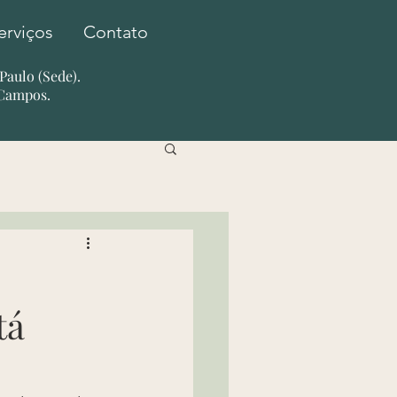
erviços
Contato
o Paulo (Sede).
 Campos.
tá