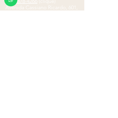
(12) 3878-4266
(clique)
Avenida Cassiano Ricardo, 601,
cj. 61-63,
São José dos
Campos
.
Atendimento telefônico: 8
h
-18h
E-mail:
paulo.ladeira@advocacialadeira
.com
Formulário de Contato