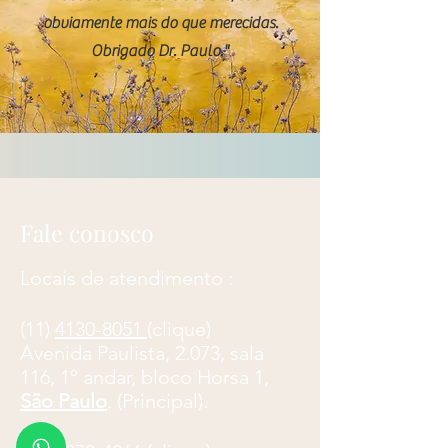
obviamente mais do que merecidas.
Obrigado Dr. Paulo."
Fale conosco
Locais de atendimento :
(11)
4130-8051
(clique)
​Avenida Paulista, 2.073, sala
116, 1º andar, bloco Horsa 1,
São Paulo
. (Principal).