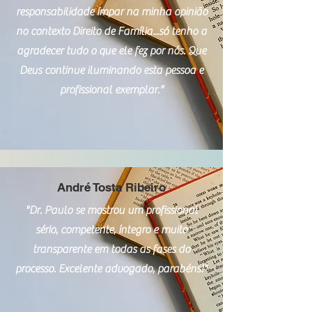
responsabilidade ímpar na minha opinião
no contexto Direito de Família...só tenho a
agradecer tudo o que ele fez por nós. Que
Deus continue iluminando esta pessoa e
profissional exemplar."
André Tosta Ribeiro
"Dr. Paulo se mostrou um profissional
sério, competente, íntegro e muito
transparente em todas as fases do
processo. Excelente advogado, parabéns!"