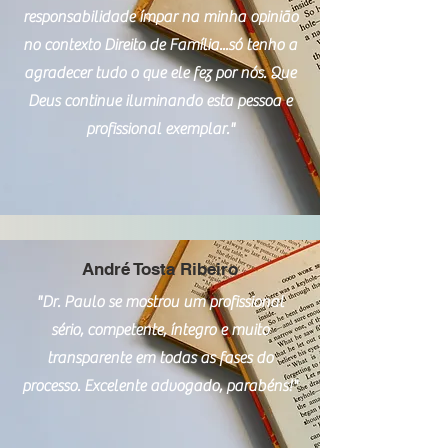
responsabilidade ímpar na minha opinião
no contexto Direito de Família...só tenho a
agradecer tudo o que ele fez por nós. Que
Deus continue iluminando esta pessoa e
profissional exemplar."
André Tosta Ribeiro
"Dr. Paulo se mostrou um profissional
sério, competente, íntegro e muito
transparente em todas as fases do
processo. Excelente advogado, parabéns!"