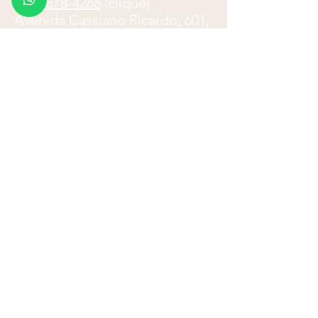
(12) 3878-4266
(clique)
Avenida Cassiano Ricardo, 601,
cj. 61-63,
São José dos
Campos
.
Atendimento telefônico: 8
h
-18h
E-mail:
paulo.ladeira@advocacialadeira
.com
Formulário de Contato