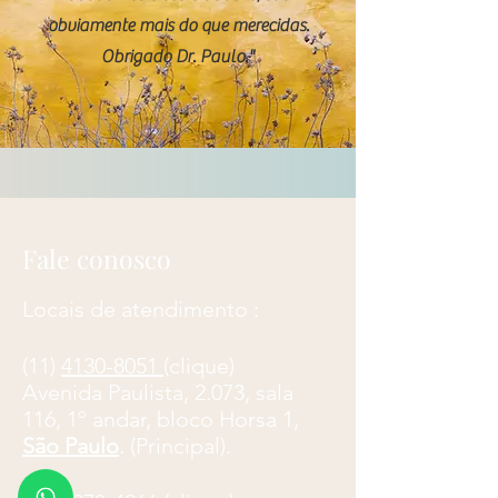
obviamente mais do que merecidas.
Obrigado Dr. Paulo."
Fale conosco
Locais de atendimento :
(11)
4130-8051
(clique)
​Avenida Paulista, 2.073, sala
116, 1º andar, bloco Horsa 1,
São Paulo
. (Principal).