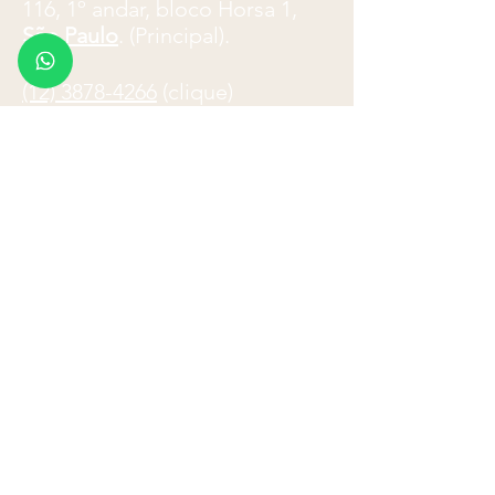
116, 1º andar, bloco Horsa 1,
São Paulo
. (Principal).
(12) 3878-4266
(clique)
Avenida Cassiano Ricardo, 601,
cj. 61-63,
São José dos
Campos
.
Atendimento telefônico: 8
h
-18h
E-mail:
paulo.ladeira@advocacialadeira
.com
Formulário de Contato