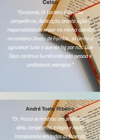
Celso
"Excelente, Dr Ladeira é de uma
competência, dedicação, pronta ação e
responsabilidade ímpar na minha opinião
no contexto Direito de Família...só tenho a
agradecer tudo o que ele fez por nós. Que
Deus continue iluminando esta pessoa e
profissional exemplar."
André Tosta Ribeiro
"Dr. Paulo se mostrou um profissional
sério, competente, íntegro e muito
transparente em todas as fases do