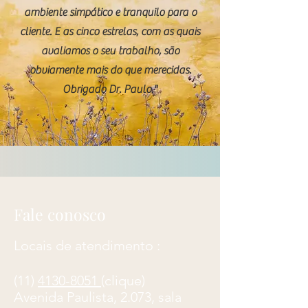
ambiente simpático e tranquilo para o
cliente. E as cinco estrelas, com as quais
avaliamos o seu trabalho, são
obviamente mais do que merecidas.
Obrigado Dr. Paulo."
Fale conosco
Locais de atendimento :
(11)
4130-8051
(clique)
​Avenida Paulista, 2.073, sala