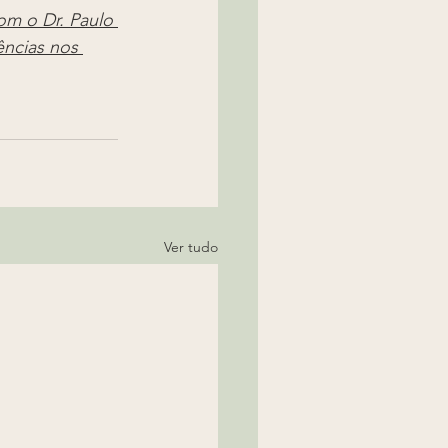
om o Dr. Paulo 
ências nos 
Ver tudo