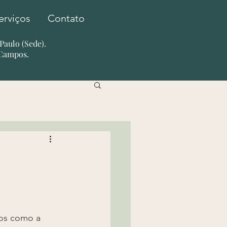
erviços
Contato
o Paulo (Sede).
 Campos.
os como a 