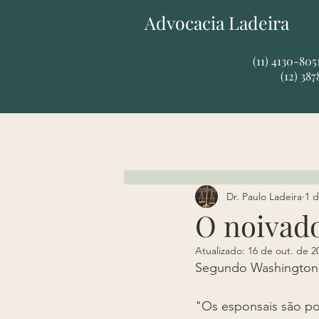
Advocacia Ladeira
​​(11) 4130-80
(12) 38
Dr. Paulo Ladeira
1 d
O noivado
Atualizado:
16 de out. de 2
Segundo Washington 
"Os esponsais são p