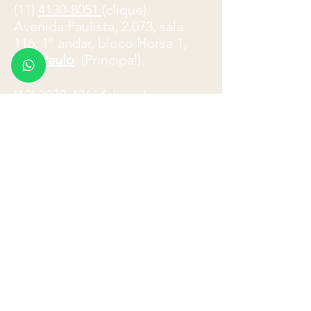
(11)
4130-8051
(clique)
​Avenida Paulista, 2.073, sala
116, 1º andar, bloco Horsa 1,
São Paulo
. (Principal).
(12) 3878-4266
(clique)
Avenida Cassiano Ricardo, 601,
cj. 61-63,
São José dos
Campos
.
Atendimento telefônico: 8
h
-18h
E-mail:
paulo.ladeira@advocacialadeira
.com