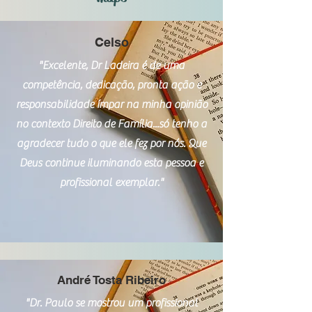
Celso
"Excelente, Dr Ladeira é de uma
competência, dedicação, pronta ação e
responsabilidade ímpar na minha opinião
no contexto Direito de Família...só tenho a
agradecer tudo o que ele fez por nós. Que
Deus continue iluminando esta pessoa e
profissional exemplar."
André Tosta Ribeiro
"Dr. Paulo se mostrou um profissional