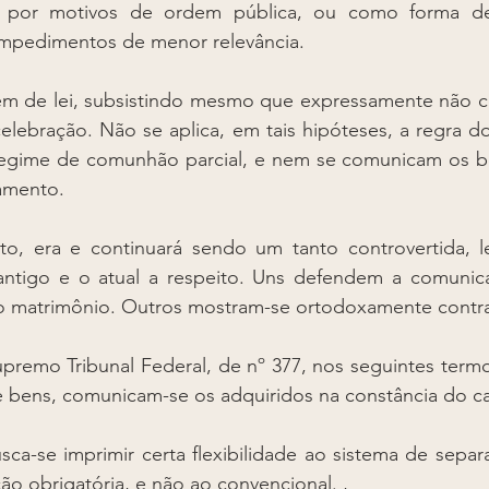
ou por motivos de ordem pública, ou como forma de
 impedimentos de menor relevância. 
ém de lei, subsistindo mesmo que expressamente não c
lebração. Não se aplica, em tais hipóteses, a regra do 
 regime de comunhão parcial, e nem se comunicam os be
amento. 
to, era e continuará sendo um tanto controvertida, 
 antigo e o atual a respeito. Uns defendem a comunic
o matrimônio. Outros mostram-se ortodoxamente contra
remo Tribunal Federal, de nº 377, nos seguintes termo
e bens, comunicam-se os adquiridos na constância do c
ca-se imprimir certa flexibilidade ao sistema de sepa
ção obrigatória, e não ao convencional. ,