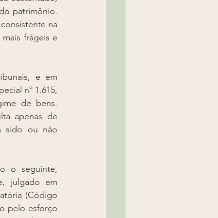
o patrimônio. 
consistente na 
mais frágeis e 
ibunais, e em 
cial nº 1.615, 
gime de bens. 
ta apenas de 
 sido ou não 
 o seguinte, 
, julgado em 
tória (Código 
o pelo esforço 