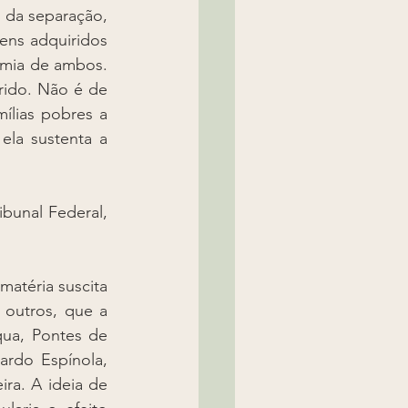
 da separação, 
ns adquiridos 
mia de ambos. 
ido. Não é de 
ílias pobres a 
la sustenta a 
bunal Federal, 
atéria suscita 
 outros, que a 
qua, Pontes de 
rdo Espínola, 
ra. A ideia de 