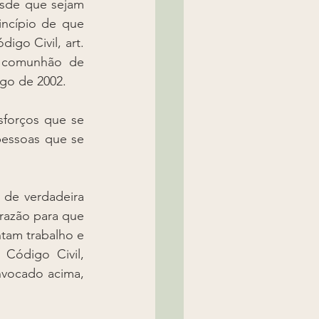
sde que sejam 
ncípio de que 
go Civil, art. 
u comunhão de 
igo de 2002. 
forços que se 
pessoas que se 
de verdadeira 
razão para que 
am trabalho e 
ódigo Civil, 
nvocado acima, 