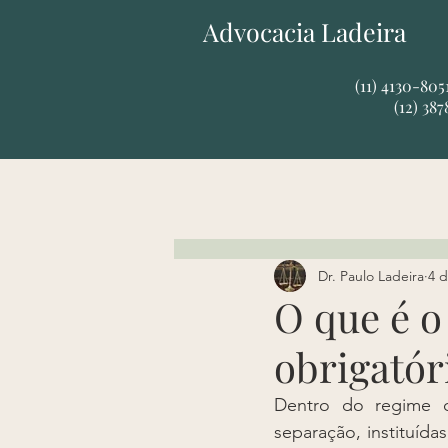
Advocacia Ladeira
​​(11) 4130-80
(12) 38
Dr. Paulo Ladeira
4 d
O que é o
obrigatór
Dentro do regime d
separação, instituíd