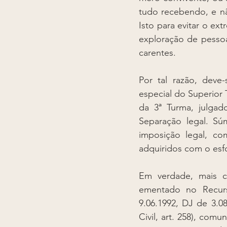
tudo recebendo, e n
Isto para evitar o ex
exploração de pessoa
carentes. 
Por tal razão, deve
especial do Superior 
da 3ª Turma, julgad
Separação legal. Sú
imposição legal, c
adquiridos com o es
Em verdade, mais c
ementado no Recurs
9.06.1992, DJ de 3.0
Civil, art. 258), com