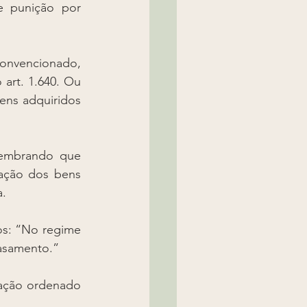
 punição por 
onvencionado, 
art. 1.640. Ou 
ns adquiridos 
lembrando que 
ação dos bens 
. 
s: “No regime 
asamento.” 
ração ordenado 