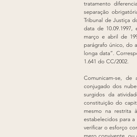
tratamento diferenc
separação obrigatóri
Tribunal de Justiça d
data de 10.09.1997, 
março e abril de 199
parágrafo único, do 
longa data”. Correspon
1.641 do CC/2002. 
Comunicam-se, de a
conjugado dos nuben
surgidos da ativida
constituição do capit
mesmo na restrita à
estabelecidos para a 
verificar o esforço 
mero convivente, ou 