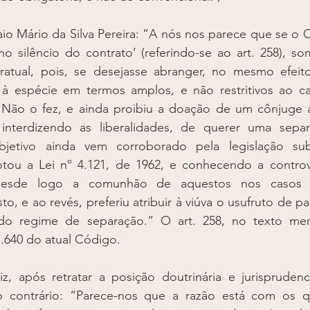
io Mário da Silva Pereira: “A nós nos parece que se o Có
no silêncio do contrato’ (referindo-se ao art. 258), s
tratual, pois, se desejasse abranger, no mesmo efeito
a à espécie em termos amplos, e não restritivos ao c
 Não o fez, e ainda proibiu a doação de um cônjuge a
 interdizendo as liberalidades, de querer uma sepa
bjetivo ainda vem corroborado pela legislação sub
u a Lei nº 4.121, de 1962, e conhecendo a contrové
r desde logo a comunhão de aquestos nos casos 
to, e ao revés, preferiu atribuir à viúva o usufruto de pa
do regime de separação.” O art. 258, no texto men
1.640 do atual Código. 
z, após retratar a posição doutrinária e jurisprudenci
do contrário: “Parece-nos que a razão está com os 