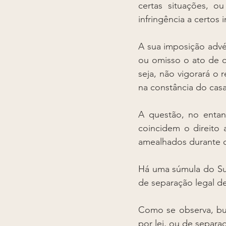
certas situações, 
infringência a certos
A sua imposição adv
ou omisso o ato de ce
seja, não vigorará o
na constância do cas
A questão, no entan
coincidem o direito
amealhados durante 
Há uma súmula do Sup
de separação legal d
Como se observa, bus
por lei, ou de separa