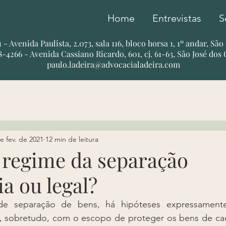
Home
Entrevistas
S
51 - Avenida Paulista, 2.073, sala 116, bloco horsa 1, 1º andar, Sã
78-4266 - Avenida Cassiano Ricardo, 601, cj. 61-63, São José dos
paulo.ladeira@advocacialadeira.com
e fev. de 2021
12 min de leitura
 regime da separação
ia ou legal?
e separação de bens, há hipóteses expressamente 
as, sobretudo, com o escopo de proteger os bens de ca