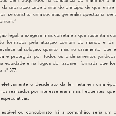
os bens adquiridos na constância do matrimônio anul
a da separação cede diante do princípio de que, entre 
os, se constitui uma societas generales questuaria, sen
comum.”
ão legal, a exegese mais correta é a que sustenta a co
do formados pela atuação comum do marido e da m
evalece tal solução, quanto mais no casamento, que é
zada e protegida por todos os ordenamentos jurídicos.
na equidade e na lógica do razoável, formada que foi 
 nº 377. 
 efetivamente o desiderato da lei, feita em uma ép
os realizados por interesse eram mais frequentes, que 
especulativas. 
 estável ou concubinato há a comunhão, seria um c