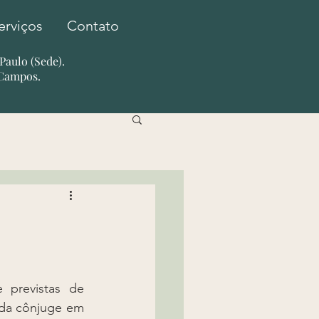
erviços
Contato
o Paulo (Sede).
 Campos.
previstas de 
da cônjuge em 