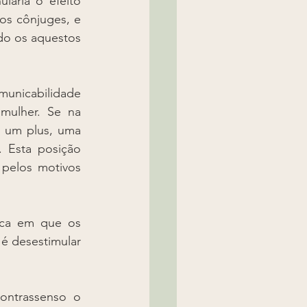
aria o efeito 
os cônjuges, e 
do os aquestos 
municabilidade 
ulher. Se na 
 um plus, uma 
 Esta posição 
pelos motivos 
oca em que os 
é desestimular 
ontrassenso o 