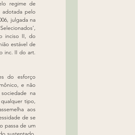
lo regime de 
 adotada pelo 
06, julgada na 
elecionados’, 
inciso II, do 
ão estável de 
inc. II do art. 
s do esforço 
mônico, e não 
 sociedade na 
qualquer tipo, 
assemelha aos 
essidade de se 
o passa de um 
o sustentado, 