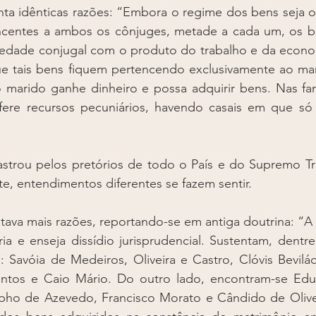
enta idênticas razões: “Embora o regime dos bens seja o
ncentes a ambos os cônjuges, metade a cada um, os be
iedade conjugal com o produto do trabalho e da econo
e tais bens fiquem pertencendo exclusivamente ao mar
 marido ganhe dinheiro e possa adquirir bens. Nas fam
fere recursos pecuniários, havendo casais em que só e
astrou pelos pretórios de todo o País e do Supremo Tri
e, entendimentos diferentes se fazem sentir.
va mais razões, reportando-se em antiga doutrina: “A m
ria e enseja dissídio jurisprudencial. Sustentam, dentre
: Savóia de Medeiros, Oliveira e Castro, Clóvis Bevilá
antos e Caio Mário. Do outro lado, encontram-se Edua
lpho de Azevedo, Francisco Morato e Cândido de Olivei