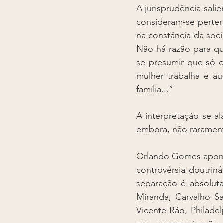
A jurisprudência sali
consideram-se perte
na constância da soc
Não há razão para qu
se presumir que só o
mulher trabalha e au
família...”
A interpretação se al
embora, não rarament
Orlando Gomes aponta
controvérsia doutriná
separação é absoluta
Miranda, Carvalho S
Vicente Ráo, Philade