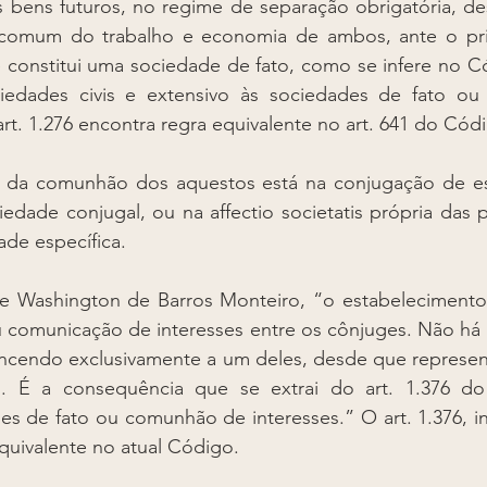
 bens futuros, no regime de separação obrigatória, de
comum do trabalho e economia de ambos, ante o pri
 constitui uma sociedade de fato, como se infere no Códi
ociedades civis e extensivo às sociedades de fato o
art. 1.276 encontra regra equivalente no art. 641 do Cód
e da comunhão dos aquestos está na conjugação de es
ciedade conjugal, ou na affectio societatis própria das 
de específica. 
e Washington de Barros Monteiro, “o estabelecimento 
u comunicação de interesses entre os cônjuges. Não há 
ncendo exclusivamente a um deles, desde que represent
É a consequência que se extrai do art. 1.376 do C
es de fato ou comunhão de interesses.” O art. 1.376, i
quivalente no atual Código. 