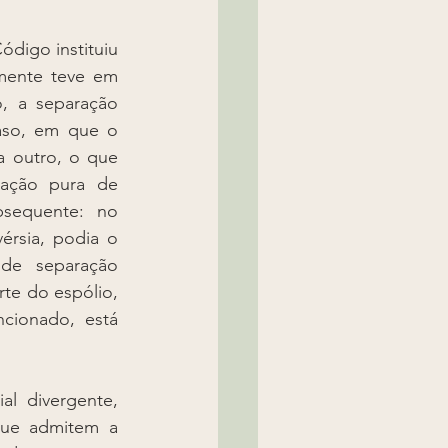
digo instituiu 
omente teve em 
, a separação 
aso, em que o 
 outro, o que 
ração pura de 
sequente: no 
rsia, podia o 
de separação 
rte do espólio, 
cionado, está 
al divergente, 
que admitem a 