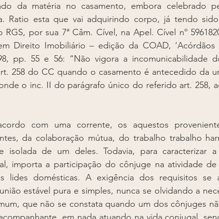
iado da matéria no casamento, embora celebrado pe
a. Ratio esta que vai adquirindo corpo, já tendo sido
o RGS, por sua 7ª Câm. Cível, na Apel. Cível nº 5961820
em Direito Imobiliário – edição da COAD, ‘Acórdãos S
8, pp. 55 e 56: “Não vigora a incomunicabilidade do 
art. 258 do CC quando o casamento é antecedido da uni
de o inc. II do parágrafo único do referido art. 258, ao 
cordo com uma corrente, os aquestos proveniente
tes, da colaboração mútua, do trabalho trabalho har
de isolada de um deles. Todavia, para caracterizar a
al, importa a participação do cônjuge na atividade de 
s lides domésticas. A exigência dos requisitos se 
união estável pura e simples, nunca se olvidando a nec
comum, que não se constata quando um dos cônjuges nã
acompanhante, em nada atuando na vida conjugal, send