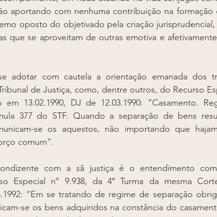
ão aportando com nenhuma contribuição na formação d
tremo oposto do objetivado pela criação jurisprudencial, 
s que se aproveitam de outras emotiva e afetivamente 
-se adotar com cautela a orientação emanada dos tr
Tribunal de Justiça, como, dentre outros, do Recurso Espe
o em 13.02.1990, DJ de 12.03.1990: “Casamento. Re
mula 377 do STF. Quando a separação de bens resul
omunicam-se os aquestos, não importando que hajam
forço comum”. 
ondizente com a sã justiça é o entendimento como
o Especial nº 9.938, da 4ª Turma da mesma Corte
8.1992: “Em se tratando de regime de separação obriga
unicam-se os bens adquiridos na constância do casament