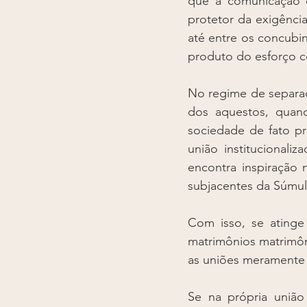
que a comunicação d
protetor da exigênci
até entre os concubin
produto do esforço 
No regime de separaç
dos aquestos, quan
sociedade de fato pr
união institucionali
encontra inspiração 
subjacentes da Súmula
Com isso, se atinge
matrimônios matrimôni
as uniões meramente 
Se na própria união