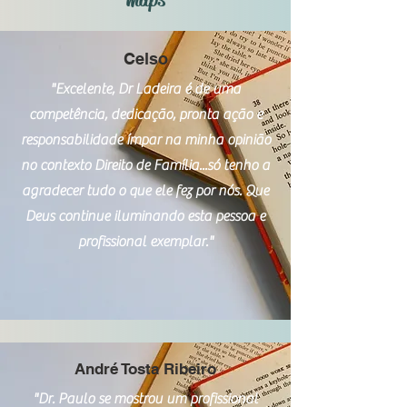
Celso
"Excelente, Dr Ladeira é de uma
competência, dedicação, pronta ação e
responsabilidade ímpar na minha opinião
no contexto Direito de Família...só tenho a
agradecer tudo o que ele fez por nós. Que
Deus continue iluminando esta pessoa e
profissional exemplar."
André Tosta Ribeiro
"Dr. Paulo se mostrou um profissional