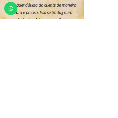
qualquer dúvida do cliente de maneira
clara e precisa. Isso se traduz num
ambiente simpático e tranquilo para o
cliente. E as cinco estrelas, com as quais
avaliamos o seu trabalho, são
obviamente mais do que merecidas.
Obrigado Dr. Paulo."
Fale conosco
Locais de atendimento :