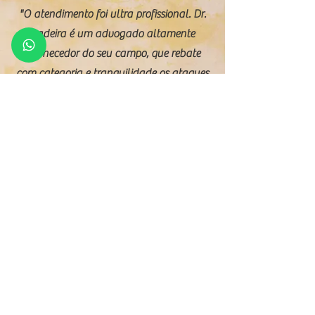
"O atendimento foi ultra profissional. Dr.
Ladeira é um advogado altamente
conhecedor do seu campo, que rebate
com categoria e tranquilidade os ataques
mais fervorosos e muitas vezes mal
intencionados de seus adversários. Além
disso o seu atendimento é também
altamente pessoal e imediato. Esclarece
qualquer dúvida do cliente de maneira
clara e precisa. Isso se traduz num
ambiente simpático e tranquilo para o
cliente. E as cinco estrelas, com as quais
avaliamos o seu trabalho, são
obviamente mais do que merecidas.
Obrigado Dr. Paulo."