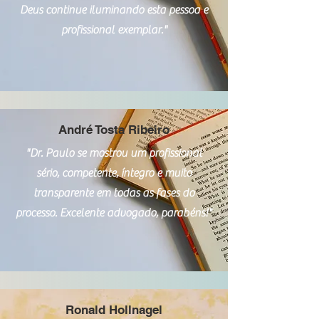
Deus continue iluminando esta pessoa e
profissional exemplar."
André Tosta Ribeiro
"Dr. Paulo se mostrou um profissional
sério, competente, íntegro e muito
transparente em todas as fases do
processo. Excelente advogado, parabéns!"
Ronald Hollnagel