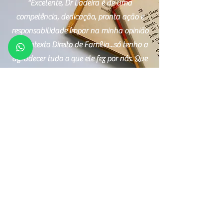
"Excelente, Dr Ladeira é de uma
competência, dedicação, pronta ação e
responsabilidade ímpar na minha opinião
no contexto Direito de Família...só tenho a
agradecer tudo o que ele fez por nós. Que
Deus continue iluminando esta pessoa e
profissional exemplar."
André Tosta Ribeiro
"Dr. Paulo se mostrou um profissional
sério, competente, íntegro e muito
transparente em todas as fases do
processo. Excelente advogado, parabéns!"