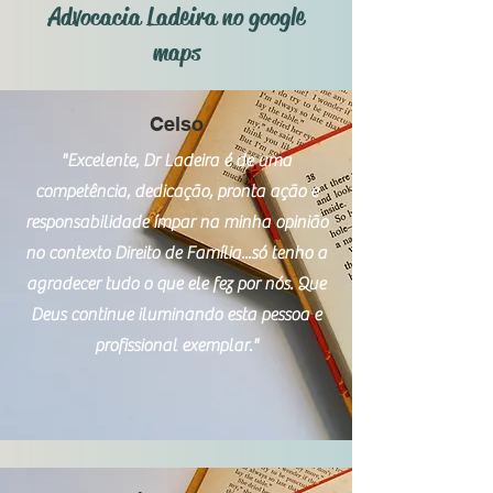
Advocacia Ladeira no google
maps
Celso
"Excelente, Dr Ladeira é de uma
competência, dedicação, pronta ação e
responsabilidade ímpar na minha opinião
no contexto Direito de Família...só tenho a
agradecer tudo o que ele fez por nós. Que
Deus continue iluminando esta pessoa e
profissional exemplar."