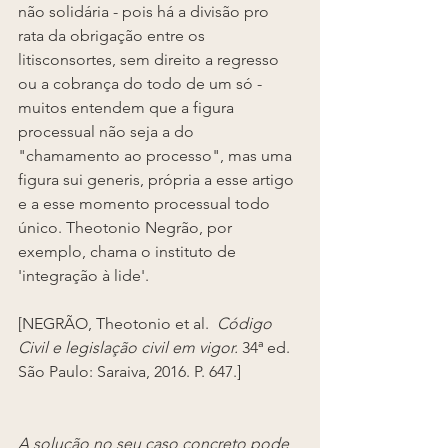
não solidária - pois há a divisão pro 
rata da obrigação entre os 
litisconsortes, sem direito a regresso 
ou a cobrança do todo de um só - 
muitos entendem que a figura 
processual não seja a do 
"chamamento ao processo", mas uma 
figura sui generis, própria a esse artigo 
e a esse momento processual todo 
único. Theotonio Negrão, por 
exemplo, chama o instituto de 
'integração à lide'.
[NEGRÃO, Theotonio et al. 
 Código 
Civil e legislação civil em vigor.
 34ª ed. 
São Paulo: Saraiva, 2016. P. 647.] 
A solução no seu caso concreto pode 