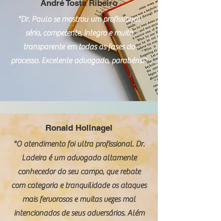
André Tosta Ribeiro
"Dr. Paulo se mostrou um profissional
sério, competente, íntegro e muito
transparente em todas as fases do
processo. Excelente advogado, parabéns!"
Ronald Hollnagel
"O atendimento foi ultra profissional. Dr.
Ladeira é um advogado altamente
conhecedor do seu campo, que rebate
com categoria e tranquilidade os ataques
mais fervorosos e muitas vezes mal
intencionados de seus adversários. Além