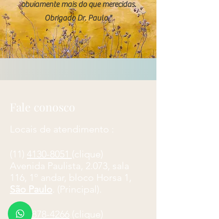
obviamente mais do que merecidas.
Obrigado Dr. Paulo."
Fale conosco
Locais de atendimento :
(11)
4130-8051
(clique)
​Avenida Paulista, 2.073, sala
116, 1º andar, bloco Horsa 1,
São Paulo
. (Principal).
(12) 3878-4266
(clique)