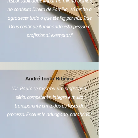
responsabilidade ímpar na minha opinião
no contexto Direito de Família...só tenho a
agradecer tudo o que ele fez por nós. Que
Deus continue iluminando esta pessoa e
profissional exemplar."
André Tosta Ribeiro
"Dr. Paulo se mostrou um profissional
sério, competente, íntegro e muito
transparente em todas as fases do
processo. Excelente advogado, parabéns!"