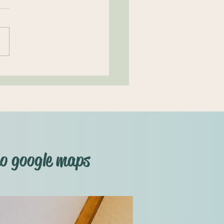
 pacto antenupcial
 de se casarem, é lícito aos
ais, mediante escritura
a, dispor sobre seus bens
tes e futuros, bem como
...
no google maps