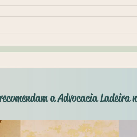
regime de bens de meu
que é
casamento?
Advogado familiar explica como
"Antes
se faz para alterar o regime de
espons
bens da comunhão parcial para a
públic
separação total. "Uma das mais...
presen
sobre a
s recomendam a Advocacia Ladeira 