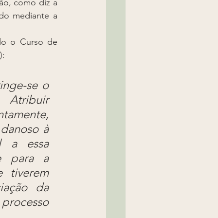
ão, como diz a 
do mediante a 
do o Curso de 
):
nge-se o 
tribuir 
tamente, 
danoso à 
l a essa 
e para a 
 tiverem 
iação da 
processo 