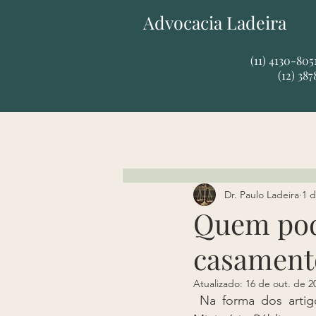
Advocacia Ladeira
​​(11) 4130-80
(12) 38
Dr. Paulo Ladeira
1 d
Quem pod
casament
Atualizado:
16 de out. de 2
 Na forma dos artigo 1.548 e 1.549, do Código Civil, qualquer pessoa interessada e o 