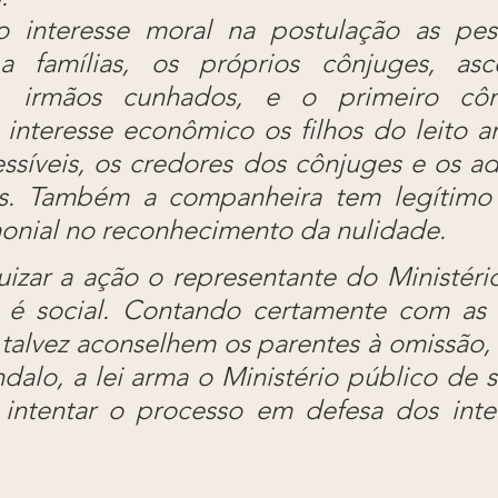
o interesse moral na postulação as pes
a famílias, os próprios cônjuges, asce
, irmãos cunhados, e o primeiro côn
nteresse econômico os filhos do leito ant
essíveis, os credores dos cônjuges e os ad
s. Também a companheira tem legítimo i
monial no reconhecimento da nulidade.
izar a ação o representante do Ministério
e é social. Contando certamente com as f
talvez aconselhem os parentes à omissão, 
ndalo, a lei arma o Ministério público de su
intentar o processo em defesa dos inter