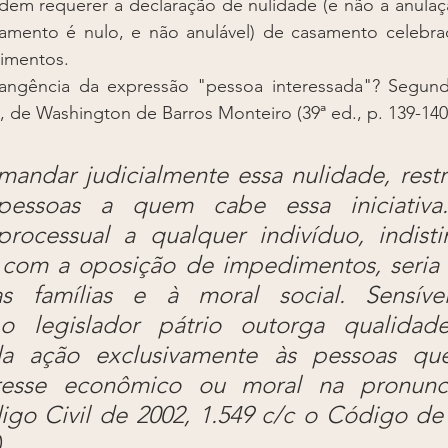
odem requerer a declaração de nulidade (e não a anulaç
samento é nulo, e não anulável) de casamento celebra
dimentos.
rangência da expressão "pessoa interessada"? Segun
2, de Washington de Barros Monteiro (39ª ed., p. 139-140
andar judicialmente essa nulidade, restri
ssoas a quem cabe essa iniciativa. A
processual a qualquer indivíduo, indistin
com a oposição de impedimentos, seria 
s famílias e à moral social. Sensíve
o legislador pátrio outorga qualidad
da ação exclusivamente às pessoas que
eresse econômico ou moral na pronunc
igo Civil de 2002, 1.549 c/c o Código de 
.