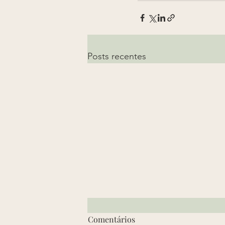
Posts recentes
Advogado de família explica o
Comentários