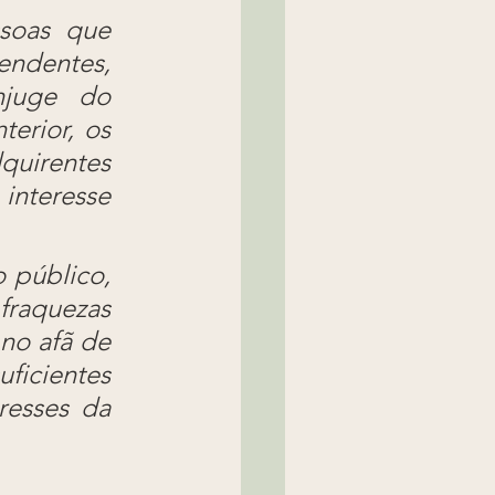
soas que 
ndentes, 
juge do 
erior, os 
quirentes 
nteresse 
 público, 
raquezas 
no afã de 
ficientes 
esses da 