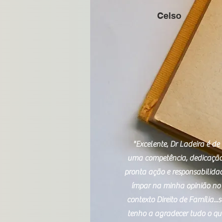
Celso
"Excelente, Dr Ladeira é de
uma competência, dedicação
pronta ação e responsabilida
ímpar na minha opinião no
contexto Direito de Família...
tenho a agradecer tudo o qu