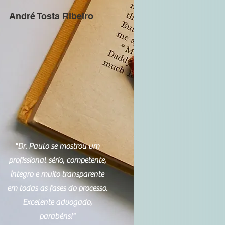
André Tosta Ribeiro
"Dr. Paulo se mostrou um
profissional sério, competente,
íntegro e muito transparente
em todas as fases do processo.
Excelente advogado,
parabéns!"