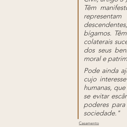
Têm manifest
representam 
descendentes
bígamos. Têm i
colaterais suc
dos seus ben
moral e patri
Pode ainda aju
cujo interess
humanas, que 
se evitar escâ
poderes para 
sociedade."
Casamento