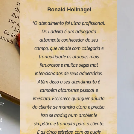
Ronald Hollnagel
"O atendimento foi ultra profissional.
Dr. Ladeira é um advogado
altamente conhecedor do seu
campo, que rebate com categoria e
tranquilidade os ataques mais
fervorosos e muitas vezes mal
intencionados de seus adversários.
Além disso o seu atendimento é
também altamente pessoal e
,
imediato. Esclarece qualquer dúvida
de
do cliente de maneira clara e precisa.
Isso se traduz num ambiente
só
simpático e tranquilo para o cliente.
e
E as cinco estrelas, com as quais