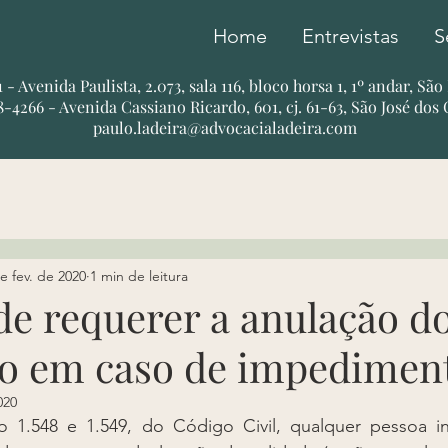
Home
Entrevistas
S
51 - Avenida Paulista, 2.073, sala 116, bloco horsa 1, 1º andar, Sã
78-4266 - Avenida Cassiano Ricardo, 601, cj. 61-63, São José dos
paulo.ladeira@advocacialadeira.com
e fev. de 2020
1 min de leitura
e requerer a anulação d
o em caso de impedimen
020