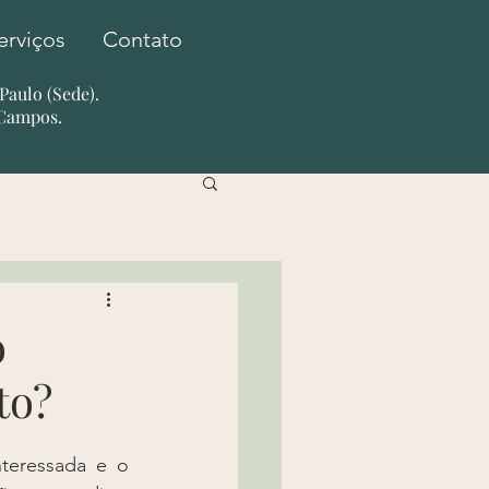
erviços
Contato
o Paulo (Sede).
 Campos.
o
to?