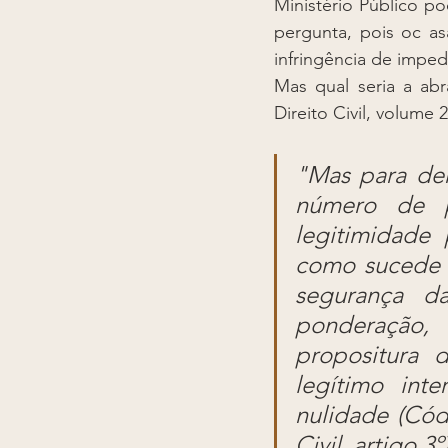
Ministério Público p
pergunta, pois oc a
infringência de impe
Mas qual seria a ab
Direito Civil, volume 
"Mas para dem
número de pe
legitimidade 
como sucede 
segurança da
ponderação, 
propositura 
legítimo int
nulidade (Cód
Civil, artigo 3º)