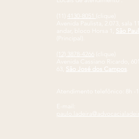
Locais de atendimento :
(11)
4130-8051
(clique)
​Avenida Paulista, 2.073, sala 1
andar, bloco Horsa 1,
São Pau
(Principal).
(12) 3878-4266
(clique)
Avenida Cassiano Ricardo, 601,
63,
São José dos Campos
.
Atendimento telefônico: 8
h -
E-mail:
paulo.ladeira@advocacialadei