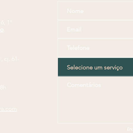
16, 1º
lo
.
 cj. 61-
18h
ra.com
Env