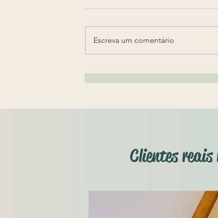
que pode constar em um
pacto antenupcial de bens
Advogado para divórcio trata da
influência do pacto antenupcial
Escreva um comentário
no casamento. "Primeiramente,
para exata compreensão da
matéria, é...
Clientes reai