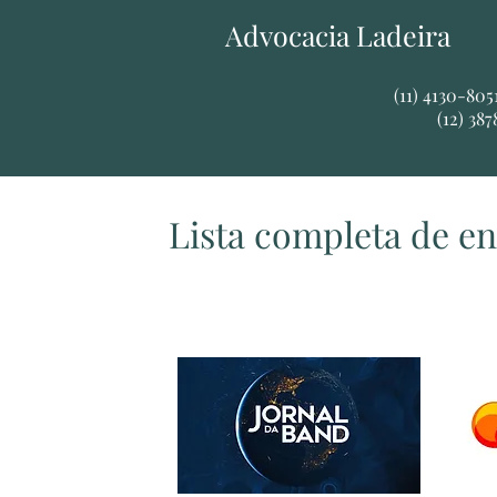
Advocacia Ladeira
​​(11) 4130-80
(12) 38
Lista completa de en