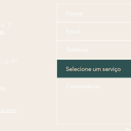
16, 1º
lo
.
 cj. 61-
18h
ra.com
Env