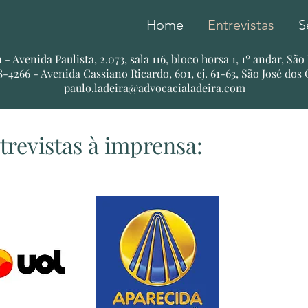
Home
Entrevistas
S
51 - Avenida Paulista, 2.073, sala 116, bloco horsa 1, 1º andar, Sã
78-4266 - Avenida Cassiano Ricardo, 601, cj. 61-63, São José dos
paulo.ladeira@advocacialadeira.com
trevistas à imprensa: