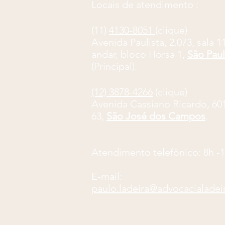
Locais de atendimento :
(11)
4130-8051
(clique)
​Avenida Paulista, 2.073, sala 1
andar, bloco Horsa 1,
São Pau
(Principal).
(12) 3878-4266
(clique)
Avenida Cassiano Ricardo, 601,
63,
São José dos Campos
.
Atendimento telefônico: 8
h -
E-mail:
paulo.ladeira@advocacialadei