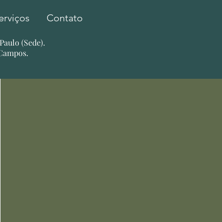
erviços
Contato
o Paulo (Sede).
 Campos.