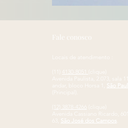
Fale conosco
Locais de atendimento :
(11)
4130-8051
(clique)
​Avenida Paulista, 2.073, sala 1
andar, bloco Horsa 1,
São Pau
(Principal).
(12) 3878-4266
(clique)
Avenida Cassiano Ricardo, 601,
63,
São José dos Campos
.