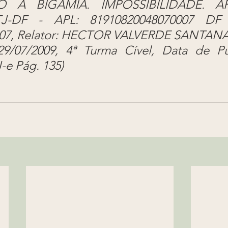
O A BIGAMIA. IMPOSSIBILIDADE. AP
TJ-DF - APL: 81910820048070007 DF 
007, Relator: HECTOR VALVERDE SANTANA,
9/07/2009, 4ª Turma Cível, Data de Pub
-e Pág. 135)