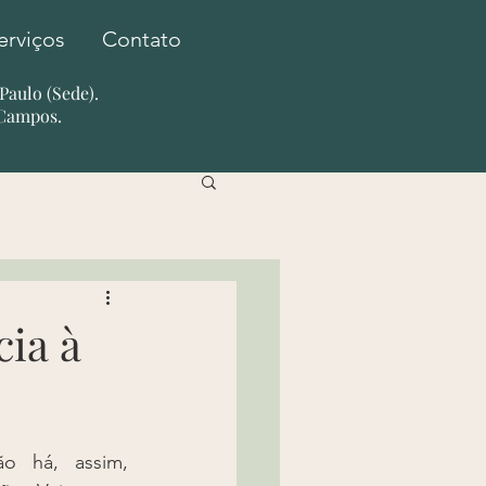
erviços
Contato
o Paulo (Sede).
 Campos.
ia à