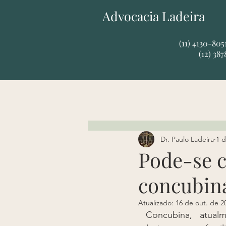
Advocacia Ladeira
​​(11) 4130-80
(12) 38
Dr. Paulo Ladeira
1 d
Pode-se c
concubin
Atualizado:
16 de out. de 2
 Concubina, atualmente, é sinônimo de amante para o direito. Não há, assim, 