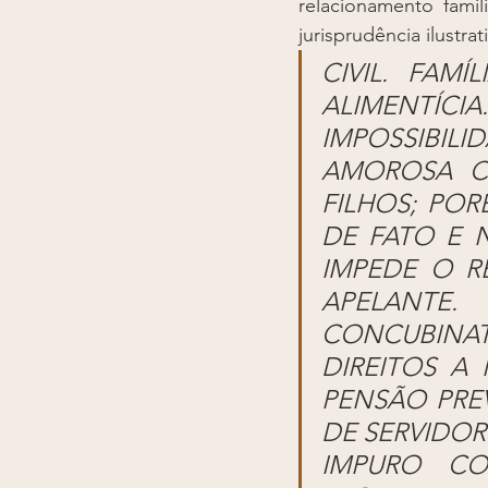
relacionamento famil
jurisprudência ilustrat
CIVIL. FAMÍ
ALIMENTÍCI
IMPOSSIBIL
AMOROSA C
FILHOS; POR
DE FATO E 
IMPEDE O R
APELANTE
CONCUBINA
DIREITOS A
PENSÃO PREV
DE SERVIDOR
IMPURO CO