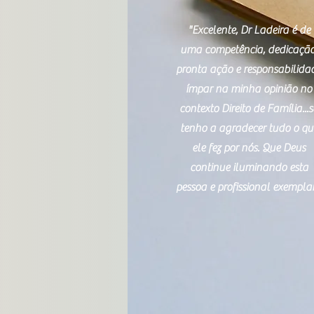
"Excelente, Dr Ladeira é de
uma competência, dedicação
pronta ação e responsabilida
ímpar na minha opinião no
contexto Direito de Família...
tenho a agradecer tudo o qu
ele fez por nós. Que Deus
continue iluminando esta
pessoa e profissional exemplar