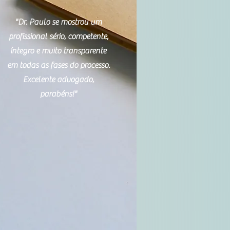
"Dr. Paulo se mostrou um
profissional sério, competente,
íntegro e muito transparente
em todas as fases do processo.
Excelente advogado,
parabéns!"