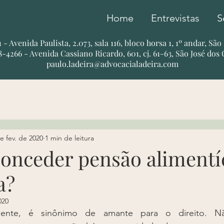
Home
Entrevistas
S
51 - Avenida Paulista, 2.073, sala 116, bloco horsa 1, 1º andar, Sã
78-4266 - Avenida Cassiano Ricardo, 601, cj. 61-63, São José dos
paulo.ladeira@advocacialadeira.com
e fev. de 2020
1 min de leitura
onceder pensão alimentíc
a?
020