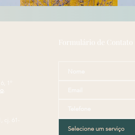
Formulário de Contato
16, 1º
lo
.
 cj. 61-