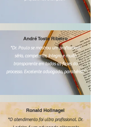
André Tosta Ribeiro
"Dr. Paulo se mostrou um profissional
sério, competente, íntegro e muito
transparente em todas as fases do
processo. Excelente advogado, parabéns!"
Ronald Hollnagel
"O atendimento foi ultra profissional. Dr.