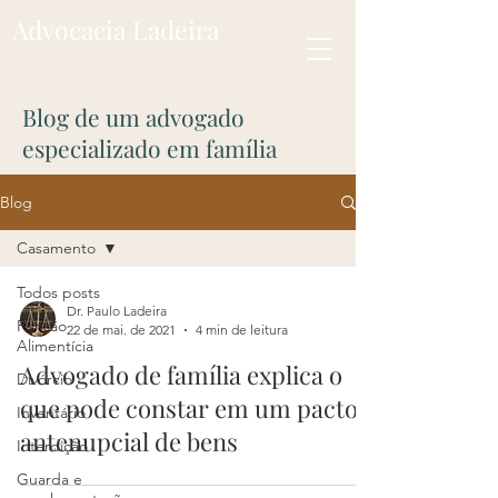
Advocacia Ladeira
Blog de um advogado
especializado em família
Blog
Casamento
Todos posts
Dr. Paulo Ladeira
Pensão
22 de mai. de 2021
4 min de leitura
Alimentícia
Advogado de família explica o
Divórcio
que pode constar em um pacto
Inventário
antenupcial de bens
Interdição
Guarda e