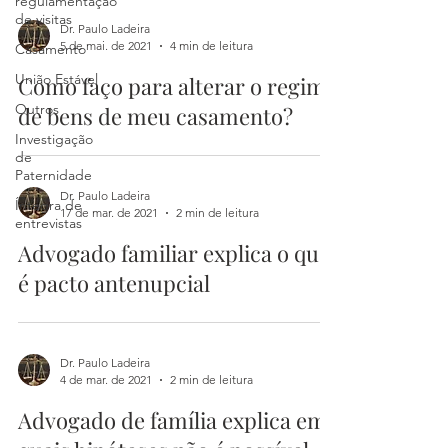
regulamentação
de visitas
Dr. Paulo Ladeira
5 de mai. de 2021
4 min de leitura
Casamento
União Estável
Como faço para alterar o regime
Outros
de bens de meu casamento?
Investigação
de
Paternidade
Dr. Paulo Ladeira
Íntegra de
17 de mar. de 2021
2 min de leitura
entrevistas
Advogado familiar explica o que
é pacto antenupcial
Dr. Paulo Ladeira
4 de mar. de 2021
2 min de leitura
Advogado de família explica em