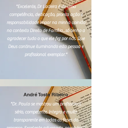
"Excelente, Dr Ladeira é de uma
competência, dedicação, pronta ação e
responsabilidade ímpar na minha opinião
no contexto Direito de Família...só tenho a
agradecer tudo o que ele fez por nós. Que
Deus continue iluminando esta pessoa e
profissional exemplar."
André Tosta Ribeiro
"Dr. Paulo se mostrou um profissional
sério, competente, íntegro e muito
transparente em todas as fases do