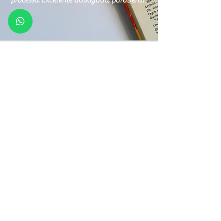
processo. Excelente advogado, parabéns!"
Ronald Hollnagel
"O atendimento foi ultra profissional. Dr.
Ladeira é um advogado altamente
conhecedor do seu campo, que rebate
com categoria e tranquilidade os ataques
mais fervorosos e muitas vezes mal
intencionados de seus adversários. Além
disso o seu atendimento é também
altamente pessoal e imediato. Esclarece
qualquer dúvida do cliente de maneira
clara e precisa. Isso se traduz num