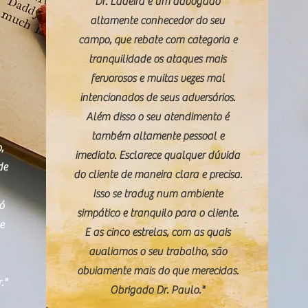
Dr. Ladeira é um advogado
altamente conhecedor do seu
campo, que rebate com categoria e
tranquilidade os ataques mais
fervorosos e muitas vezes mal
intencionados de seus adversários.
Além disso o seu atendimento é
também altamente pessoal e
,
imediato. Esclarece qualquer dúvida
de
do cliente de maneira clara e precisa.
Isso se traduz num ambiente
só
simpático e tranquilo para o cliente.
e
E as cinco estrelas, com as quais
avaliamos o seu trabalho, são
obviamente mais do que merecidas.
."
Obrigado Dr. Paulo."