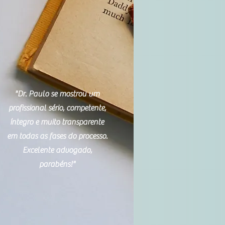
"Dr. Paulo se mostrou um
profissional sério, competente,
íntegro e muito transparente
em todas as fases do processo.
Excelente advogado,
parabéns!"