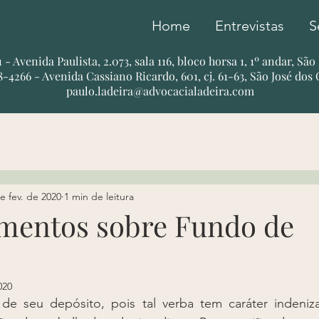
Home
Entrevistas
S
51 - Avenida Paulista, 2.073, sala 116, bloco horsa 1, 1º andar, Sã
78-4266 - Avenida Cassiano Ricardo, 601, cj. 61-63, São José dos
paulo.ladeira@advocacialadeira.com
e fev. de 2020
1 min de leitura
imentos sobre Fundo de
020