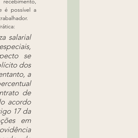
 recebimento, 
 é possível a 
rabalhador.
rática:
 salarial 
peciais, 
ecto se 
ícito dos 
ntanto, a 
rcentual 
trato de 
o acordo 
igo 17 da 
ações em 
ovidência 