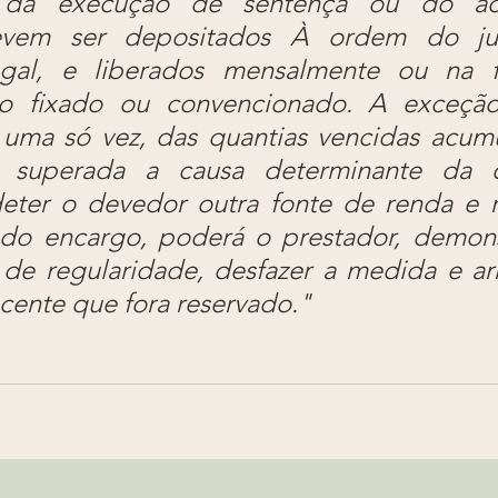
ia da execução de sentença ou do ac
evem ser depositados À ordem do juí
legal, e liberados mensalmente ou na 
o fixado ou convencionado. A exceção
e uma só vez, das quantias vencidas acumu
E superada a causa determinante da o
 deter o devedor outra fonte de renda e r
do encargo, poderá o prestador, demons
 de regularidade, desfazer a medida e arr
cente que fora reservado."