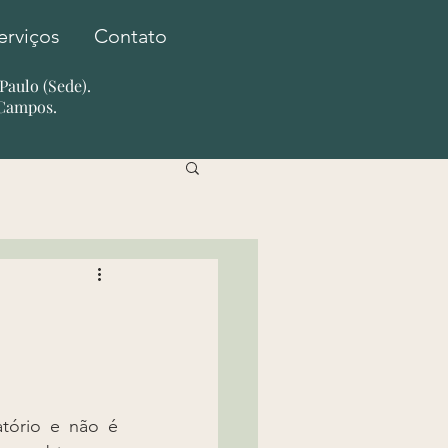
erviços
Contato
o Paulo (Sede).
 Campos.