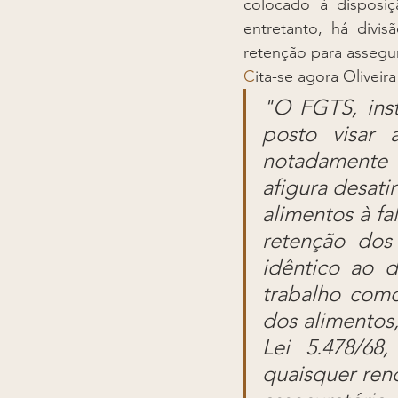
colocado à disposiç
entretanto, há divi
retenção para assegu
C
ita-se agora Oliveira
"O FGTS, insti
posto visar 
notadamente 
afigura desat
alimentos à fal
retenção dos
idêntico ao 
trabalho como
dos alimentos,
Lei 5.478/68
quaisquer rend