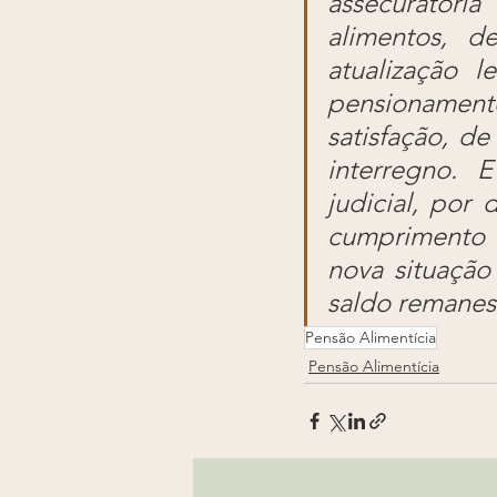
assecuratór
alimentos, d
atualização 
pensionament
satisfação, d
interregno. 
judicial, por
cumprimento 
nova situação
saldo remanes
Pensão Alimentícia
Pensão Alimentícia