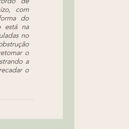
ordo de 
zo, com 
forma do 
 está na 
ladas no 
bstrução 
etomar o 
trando a 
ecadar o 