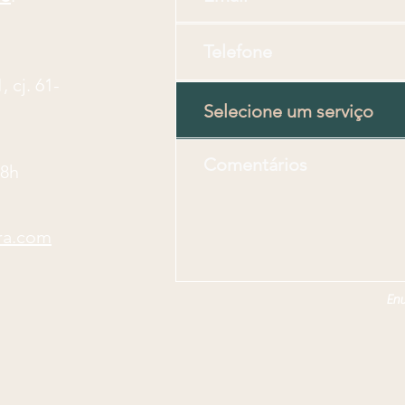
 cj. 61-
18h
ra.com
Env