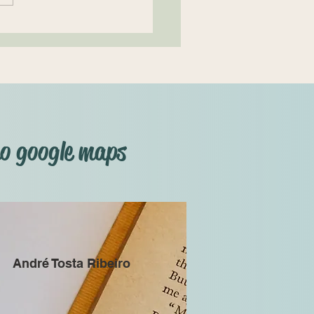
ntante da pensão
ícia...
no google maps
André Tosta Ribeiro