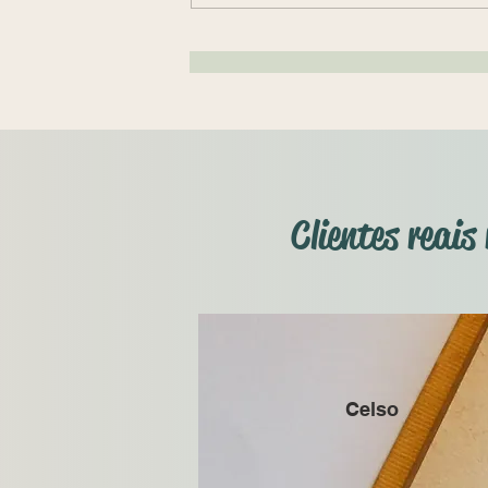
Pensão Alimentícia
prescreve?
Clientes reai
Celso