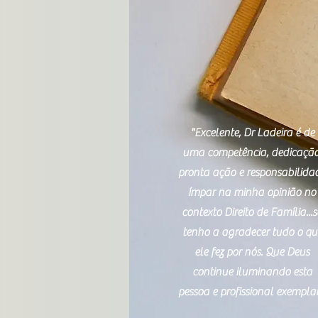
"Excelente, Dr Ladeira é de
uma competência, dedicação
pronta ação e responsabilida
ímpar na minha opinião no
contexto Direito de Família...
tenho a agradecer tudo o qu
ele fez por nós. Que Deus
continue iluminando esta
pessoa e profissional exemplar