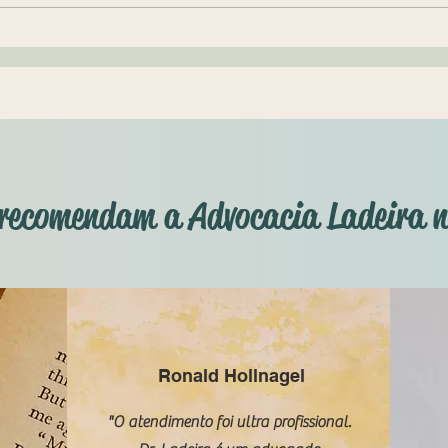
no mo
aliment
Pensão alimentícia incide
sobre aposentadoria? E sobre
aluguel?
s recomendam a Advocacia Ladeira 
Ronald Hollnagel
"O atendimento foi ultra profissional.