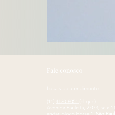
Fale conosco
Locais de atendimento :
(11)
4130-8051
(clique)
​Avenida Paulista, 2.073, sala 1
andar, bloco Horsa 1,
São Pau