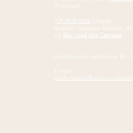
(Principal).
(12) 3878-4266
(clique)
Avenida Cassiano Ricardo, 601,
63,
São José dos Campos
.
Atendimento telefônico: 8
h -
E-mail:
paulo.ladeira@advocacialadei