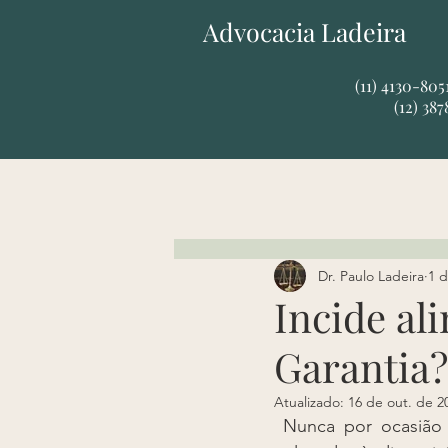
Advocacia Ladeira
​​(11) 4130-80
(12) 38
Dr. Paulo Ladeira
1 d
Incide al
Garantia?
Atualizado:
16 de out. de 2
 Nunca por ocasião de seu depósito, pois tal verba tem caráter indenizatório e não é 