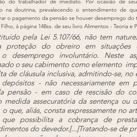
ão do trabalhador de imediato. Por ocasião de seu
são na doutrina, prevalecendo o entendimento de que
rar o pagamento da pensão se houver desemprego do t
 Filho, à página 148ss. de seu livro Alimentos - Teoria e P
tuído pela Lei 5.107/66, não tem natureza
a proteção do obreiro em situações es
o desemprego involuntário. Neste asp
inado o seu cabimento como elemento  impl
ta de cláusula inclusiva, admitindo-se, no e
 depósitos - não necessariamente em pe
da pensão - em caso de rescisão do con
 medida assecuratória da sentença ou d
 o que, aliás, consta expressamente no art
, que possibilita a cobrança de prest
imentos do devedor.[...]Tratando-se de pr