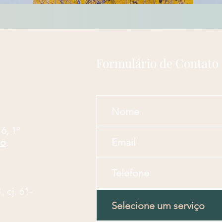
Formulário de Contato
16, 1º
lo
.
 cj. 61-