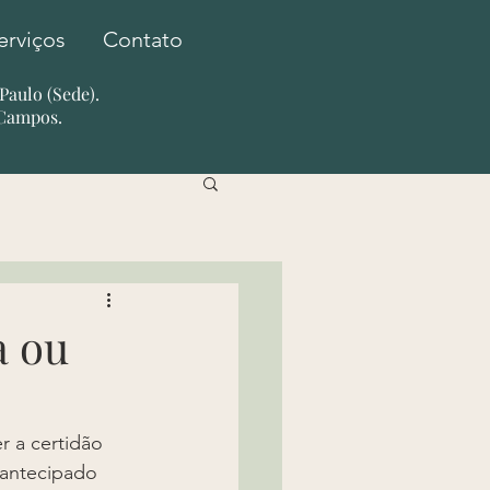
erviços
Contato
o Paulo (Sede).
 Campos.
a ou
r a certidão 
 antecipado 