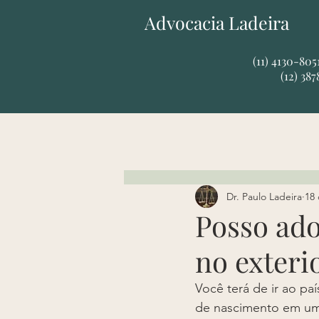
Advocacia Ladeira
​​(11) 4130-80
(12) 38
Dr. Paulo Ladeira
18 
Posso ado
no exteri
Você terá de ir ao pa
de nascimento em um c