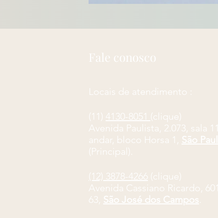
Fale conosco
Locais de atendimento :
(11)
4130-8051
(clique)
​Avenida Paulista, 2.073, sala 1
andar, bloco Horsa 1,
São Pau
(Principal).
(12) 3878-4266
(clique)
Avenida Cassiano Ricardo, 601,
63,
São José dos Campos
.