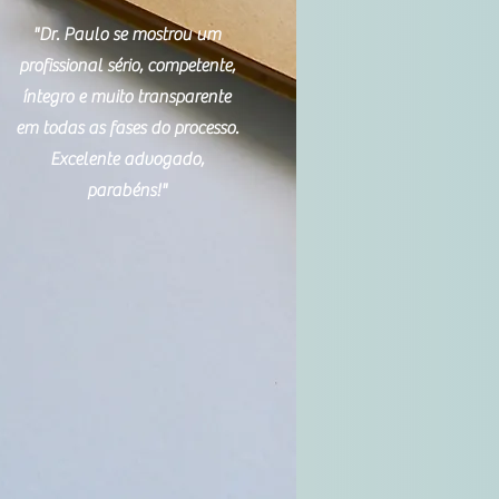
"Dr. Paulo se mostrou um
profissional sério, competente,
íntegro e muito transparente
em todas as fases do processo.
Excelente advogado,
parabéns!"