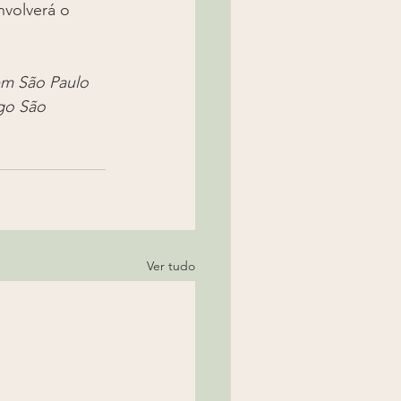
nvolverá o 
em São Paulo 
go São 
Ver tudo