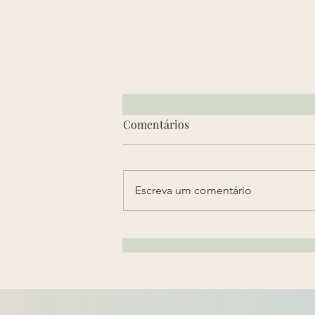
Comentários
Escreva um comentário
Como faço para adotar uma
criança no Brasil?