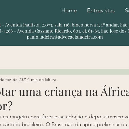
Home
Entrevistas
S
51 - Avenida Paulista, 2.073, sala 116, bloco horsa 1, 1º andar, Sã
78-4266 - Avenida Cassiano Ricardo, 601, cj. 61-63, São José dos
paulo.ladeira@advocacialadeira.com
de fev. de 2021
1 min de leitura
tar uma criança na Áfric
or?
ís estrangeiro para fazer essa adoção e depois transcreve
artório brasileiro. O Brasil não dá apoio preliminar ou