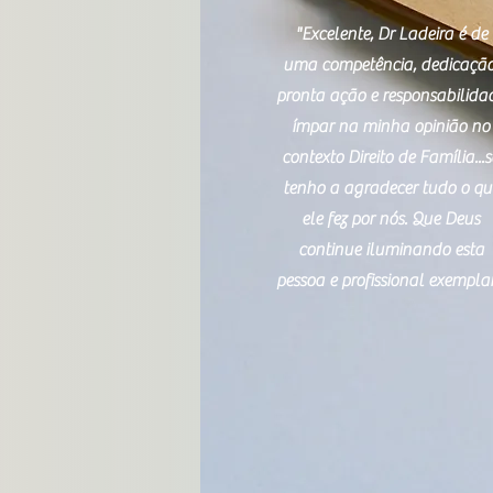
"Excelente, Dr Ladeira é de
uma competência, dedicação
pronta ação e responsabilida
ímpar na minha opinião no
contexto Direito de Família...
tenho a agradecer tudo o qu
ele fez por nós. Que Deus
continue iluminando esta
pessoa e profissional exemplar