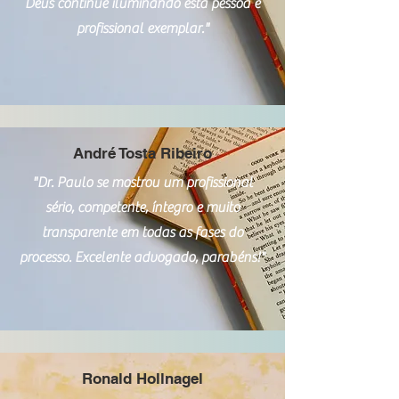
Deus continue iluminando esta pessoa e
profissional exemplar."
André Tosta Ribeiro
"Dr. Paulo se mostrou um profissional
sério, competente, íntegro e muito
transparente em todas as fases do
processo. Excelente advogado, parabéns!"
Ronald Hollnagel