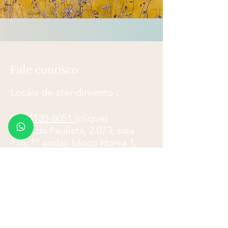
Fale conosco
Locais de atendimento :
(11)
4130-8051
(clique)
​Avenida Paulista, 2.073, sala
116, 1º andar, bloco Horsa 1,
São Paulo
. (Principal).
(12) 3878-4266
(clique)
Avenida Cassiano Ricardo, 601,
cj. 61-63,
São José dos
Campos
.