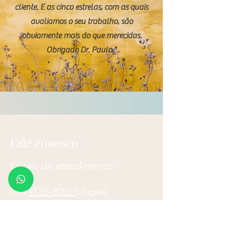
cliente. E as cinco estrelas, com as quais
avaliamos o seu trabalho, são
obviamente mais do que merecidas.
Obrigado Dr. Paulo."
Fale conosco
Locais de atendimento :
(11)
4130-8051
(clique)
​Avenida Paulista, 2.073, sala
116, 1º andar, bloco Horsa 1,