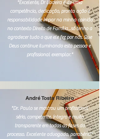
"Excelente, Dr Ladeira é de uma
competência, dedicação, pronta ação e
responsabilidade ímpar na minha opinião
no contexto Direito de Família...só tenho a
agradecer tudo o que ele fez por nós. Que
Deus continue iluminando esta pessoa e
profissional exemplar."
André Tosta Ribeiro
"Dr. Paulo se mostrou um profissional
sério, competente, íntegro e muito
transparente em todas as fases do
processo. Excelente advogado, parabéns!"