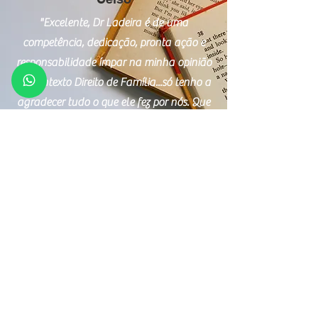
"Excelente, Dr Ladeira é de uma
competência, dedicação, pronta ação e
responsabilidade ímpar na minha opinião
no contexto Direito de Família...só tenho a
agradecer tudo o que ele fez por nós. Que
Deus continue iluminando esta pessoa e
profissional exemplar."
André Tosta Ribeiro
"Dr. Paulo se mostrou um profissional
sério, competente, íntegro e muito
transparente em todas as fases do