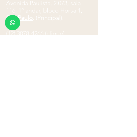
​Avenida Paulista, 2.073, sala
116, 1º andar, bloco Horsa 1,
São Paulo
. (Principal).
(12) 3878-4266
(clique)
Avenida Cassiano Ricardo, 601,
cj. 61-63,
São José dos
Campos
.
Atendimento telefônico: 8
h
-18h
E-mail:
paulo.ladeira@advocacialadeira
.com
Formulário de Contato