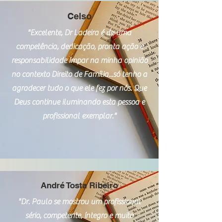
Celso
"Excelente, Dr Ladeira é de uma
competência, dedicação, pronta ação e
responsabilidade ímpar na minha opinião
no contexto Direito de Família...só tenho a
agradecer tudo o que ele fez por nós. Que
Deus continue iluminando esta pessoa e
profissional exemplar."
André Tosta Ribeiro
"Dr. Paulo se mostrou um profissional
sério, competente, íntegro e muito