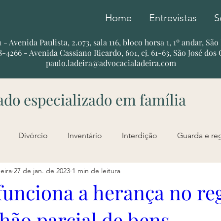
Home
Entrevistas
S
51 - Avenida Paulista, 2.073, sala 116, bloco horsa 1, 1º andar, Sã
78-4266 - Avenida Cassiano Ricardo, 601, cj. 61-63, São José dos
paulo.ladeira@advocacialadeira.com
do especializado em família
Divórcio
Inventário
Interdição
Guarda e re
eira
27 de jan. de 2023
1 min de leitura
Outros
Investigação de Paternidade
Íntegra de e
unciona a herança no re
ão parcial de bens.