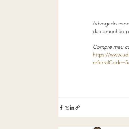
Advogado espec
da comunhão pa
Compre meu curs
https://www.ud
referralCode=