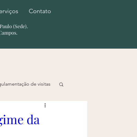
erviços
Contato
o Paulo (Sede).
 Campos.
gulamentação de visitas
ntrevistas
gime da